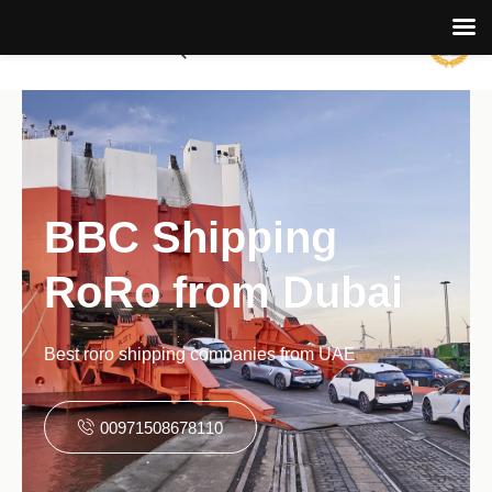
BBC Shipping
RoRo from Dubai
Best roro shipping companies from UAE
00971508678110