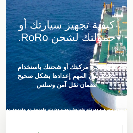
كيفية تجهيز سيارتك أو
حمولتك لشحن RoRo.
قبل شحن مركبتك أو شحنتك باستخدام
، من المهم إعدادها بشكل صحيح
RoRo
لضمان نقل آمن وسلس