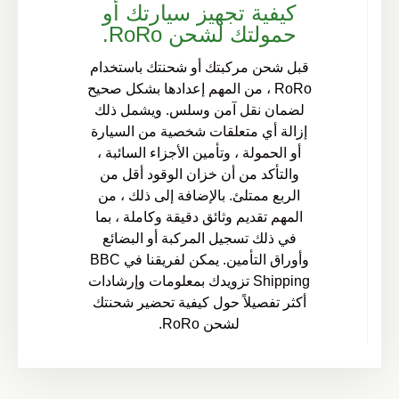
كيفية تجهيز سيارتك أو
حمولتك لشحن RoRo.
قبل شحن مركبتك أو شحنتك باستخدام
RoRo ، من المهم إعدادها بشكل صحيح
لضمان نقل آمن وسلس. ويشمل ذلك
إزالة أي متعلقات شخصية من السيارة
أو الحمولة ، وتأمين الأجزاء السائبة ،
والتأكد من أن خزان الوقود أقل من
الربع ممتلئ. بالإضافة إلى ذلك ، من
المهم تقديم وثائق دقيقة وكاملة ، بما
في ذلك تسجيل المركبة أو البضائع
وأوراق التأمين. يمكن لفريقنا في BBC
Shipping تزويدك بمعلومات وإرشادات
أكثر تفصيلاً حول كيفية تحضير شحنتك
لشحن RoRo.