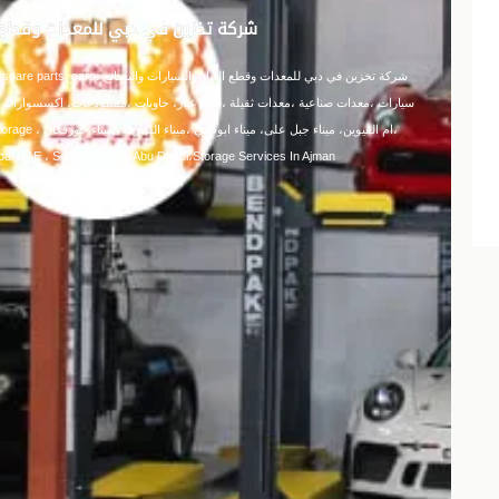
شركة تخزين في دبي للمعدات وقطع ال
سيارات ،معدات صناعية ،معدات ثقيلة ،قطع غيار، حاويات ،مستودعات، اكسسوارات سي
،ام القيوين، 
bai UAE ، Self Storage in Abu Dhabi،Storage Services In Ajman