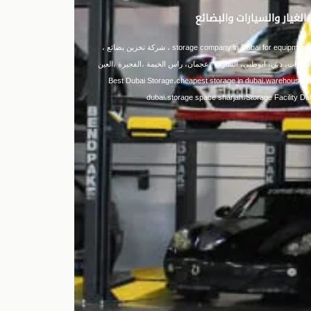
غيار والسيارات والبضائع
شركة تخزين في دبي للمعدات وقطع الغيار والسيارات والبضائع ،storage company in Dubai for equipment, spare parts, cars ، شركة تخزين بضائع ،
ارات، دبي، ابوظبي، الشارقة ،عجمان، راس الخيمة ،الفجيرة ،العين
ميناء جبل على، ميناء ابوظبي ،ميناء الشارقة، ميناء خورفكان ، Best Dubai Storage،cheapest storage in dubai،warehouse storage
dubai،storage space sharjah،Storage Facility Du