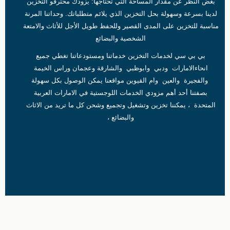
بغض النظر عن مقدار المساحة التي تحتاجها: يزودك محترفو التخزين
لدينا بسرعة وسهولة بحل التخزين الذي يلائم متطلباتك. وحداتنا المرنة
مناسبة للتخزين على المدى القصير وللحفظ طويل الأجل للأثاث والامتعة
الشخصية والبضائع
بي بي سي لخدمات التخزين خدماتنا ومستودعاتنا تغطي جميع
انحاءالامارات ودبي وابوظبي والشارقة وعجمان وراس الخيمة
والفجيرة والعين وام القيوين مواقعنا يمكن الوصول بكل سهولة
بصفتنا أحد أهم مزودي الخدمات اللوجستية في الامارات العربية
المتحدة ، يمكننا تخزين وتشغيل وتجميع وشحن كل ما تريد من الاثاث
والبضائع ،