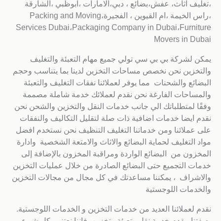
،تغليف اثاث، عفش،بضائع ، دبي،الامارات ،ابوظبي ،الشارقة
،راس الخيمة ،ام القيوين ، الفجيرة،Packing and Moving
Services Dubai،Packaging Company in Dubai،Furniture
Movers in Dubai
يمكن لشركة بي بي سي تولي جميع مهام التعبئة والتغليف
والتخزين نحن نخصص مساحات التخزين لدينا بما يتناسب وحجم
البضائع والشحنات مما يوفر لعملائنا نفقات التغليف والتعبئة
والمساحات الفارغة نحن نقدم لعملائك خدمة شاملة مصممة
وفقًا لمتطلباتك الي جانب خدمات النقل والتخزين والشحن نحن
نقدم ايضا خدمات اضافية ذات صلة لتقليل التكاليف والنفقات
على عملائنا ومن خدماتنا التغليف التنظيف نحن نستخدم افضل
مواد التغليف لحماية البضائع والاثاث والامتعة الشخصية وادارة
المخزون من البضائع الواردة ومراقبة المخزون بالإضافة إلى
خدمات التجميع حتى البضائع الصادرة من خلال عمليات التخزين
والاشراف ، يمكننا مساعدتك في كل مجال من مجالات التخزين
والخدمات اللوجستية
نقدم لعملائنا العديد من خدمات التخزين و الخدمات اللوجستية.
بصفتنا مقدم خدمة نقل وتعبئة وتخزين، فإننا نعتني بكل شيء