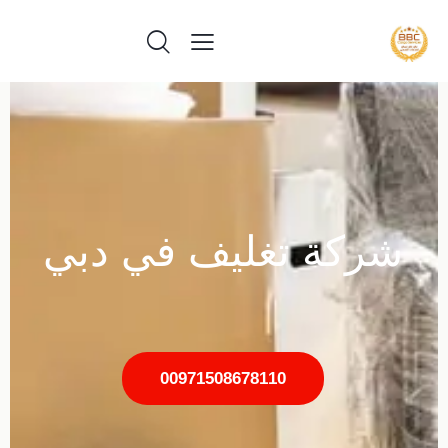
شركة تغليف في دبي
00971508678110