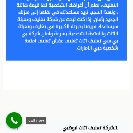
التغليف، نعلم أن أغراضك الشخصية لها قيمة هائلة
، ولهذا السبب نريد مساعدتك في نقلها إلى منزلك
الجديد بأمان. إذا كنت تبحث عن شركة تغليف وتعبئة
سيساعدك فريقنا بخبرتة الكبيرة في تغليف وتعبئة
الاثاث والامتعة الشخصية بسرعة وامان شركة بي
بي سي تغليف اثاث تغليف عفش تغليف امتعة
شخصية دبي الامارات
call now
شركة تغليف اثاث ابوظبي