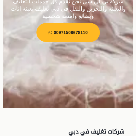
شركة بي لي سي نحن نقدم كل خدمات التغليف
والتعبئة والتخزين والنقل في دبي تغليف تعبئة اثاث
وبضائع وامتعة شخصية
00971508678110
شركات تغليف في دبي