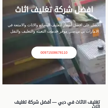
افضل شركة تغليف اثاث
احصل على افضل أسعار لتغليف البضائع والاثاث والامتعة في
الامارات بي بي سي موفر خدمات التعبئة والتغليف والنقل
00971508678110
تغليف الاثاث في دبي — أفضل شركة تغليف
اثاث