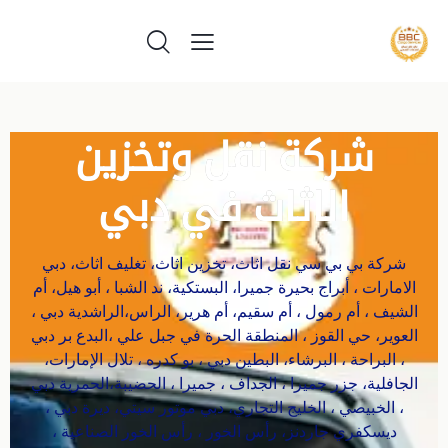
شركة نقل وتخزين
الاثاث في دبي
شركة بي بي سي نقل اثاث، تخزين اثاث، تغليف اثاث، دبي
الامارات ، أبراج بحيرة جميرا، البستكية، ند الشبا ، أبو هيل، أم
الشيف ، أم رمول ، أم سقيم، أم هرير، الراس،الراشدية دبي ،
العوير، حي القوز ، المنطقة الحرة في جبل علي ،البدع بر دبي
، البراحة ، البرشاء، البطين دبي ، بو كدره ، تلال الإمارات،
الجافلية، جزر جميرا ، الجداف ، جميرا ، الحضيبة،الحمرية دبي
، الخبيصي ، الخليج التجاري، دبي موتور سيتي، ديرة دبي ،
ديسكفري جاردنز، رأس الخور ، رأس الخور الصناعية ،