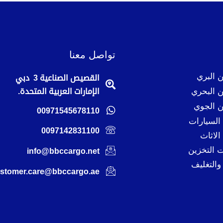
تواصل معنا
 البري
القصيص الصناعية 3 دبي
 البحري
الإمارات العربية المتحدة.
 الجوي
00971545678110
لسيارات
0097142831100
لاثاث
 التخزين
info@bbccargo.net
والتغليف
stomer.care@bbccargo.ae