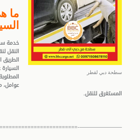
ما ه
السي
خدمة سط
النقل لن
الطريق ا
السيارة 
سطحة دبي لقطر
المطلوبة
عوامل، م
المستغرق للنقل
.
——————-============================