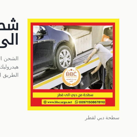
شحن
الى
الشحن ال
هيدروليك
الطريق ا
سطحة دبي لقطر