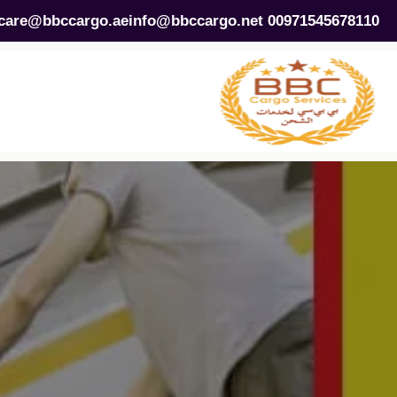
care@bbccargo.ae
info@bbccargo.net
00971545678110