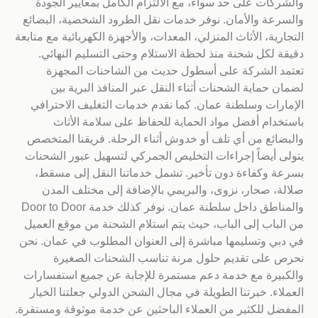
والشركات على حد سواء، مع الالتزام الكامل بمعايير الجودة
والسرعة والأمان. نوفر خدمات نقل الطرود الشخصية، البضائع
التجارية، الأثاث المنزلي، المعدات، والأجهزة الكهربائية مع متابعة
دقيقة لكل شحنة منذ لحظة الاستلام وحتى التسليم النهائي.
تعتمد الشركة على أسطول حديث من الشاحنات المجهزة
لضمان حماية الشحنات أثناء النقل عبر المنافذ البرية بين
الإمارات وسلطنة عمان. كما نقدم خدمات التغليف الاحترافي
باستخدام أفضل مواد الحماية للحفاظ على سلامة الأثاث
والبضائع من أي تلف أو خدوش أثناء الرحلة. فريقنا المتخصص
يتولى أيضاً إجراءات التخليص الجمركي لتسهيل عبور الشحنات
بسرعة وكفاءة دون تأخير. تشمل خدماتنا النقل إلى مسقط،
صلالة، صحار، نزوى، والبريمي بالإضافة إلى مختلف المدن
والمناطق داخل سلطنة عمان. نوفر كذلك خدمة Door to Door
من الباب إلى الباب، حيث يتم استلام الشحنة من موقع العميل
في دبي وتسليمها مباشرة إلى العنوان المطلوب في عمان. نحن
نحرص على تقديم حلول مرنة تناسب الشحنات الصغيرة
والكبيرة مع خدمة دعم مستمرة للإجابة عن جميع استفسارات
العملاء. خبرتنا الطويلة في مجال الشحن الدولي جعلتنا الخيار
المفضل للكثير من العملاء الباحثين عن خدمة موثوقة ومستقرة.