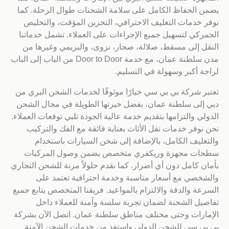
يضمن الحفاظ الكامل على سلامة الشحنات طوال الرحلة. كما
نوفر خدمات التغليف الاحترافي، التخزين المؤقت، والتخليص
الجمركي لتسهيل جميع الإجراءات على العملاء. تشمل خدماتنا
النقل إلى مسقط، صلالة، صحار، نزوى، والبريمي وغيرها من
مدن سلطنة عمان، مع خدمة Door to Door من الباب إلى الباب
لراحة أكبر وسهولة في التسليم.
تعتبر شركة بي بي سي خيارًا موثوقًا لخدمات الشحن البري من
دبي إلى سلطنة عمان، بفضل خبرتها الطويلة في مجال الشحن
الدولي والتزامها بتقديم خدمة عالية الجودة تلبي توقعات العملاء.
نحن نوفر خدمات نقل الأثاث بعناية فائقة مع الفك والتركيب
والتغليف الكامل، بالإضافة إلى شحن السيارات باستخدام
سطحات مجهزة وريكفري متخصص يضمن وصول المركبات
بأمان كامل دون أي أضرار. كما نقدم حلولاً مرنة للشحن التجاري
والشخصي مع أسعار مناسبة وخدمة احترافية تعتمد على
السرعة والدقة والالتزام بالمواعيد. فريقنا المتخصص يتابع جميع
تفاصيل الشحنة لضمان تجربة سلسة وآمنة للعملاء داخل
الإمارات وحتى مختلف مناطق سلطنة عمان. اتصل الآن بشركة
بي بي سي للشحن الدولي واستفد من خدمات الشحن الآمنة