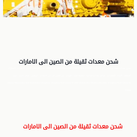
شحن معدات ثقيلة من الصين الى الامارات
شحن معدات ثقيلة من الصين الى الامارات ، Shipping heavy equipment from China to UAE ،شحن الرافعات ،كرين ،الحفارات ،السيارات
العملاقة ، اللوابد ،الكسارات ، اوناش،معدات صناعية ، خطوط انتاج ، حاويات ، من الصين الى دبي الامارات ، ابوظبي ، شحن بحري ، جوي، ، ،
Heavy Machinery and Equipment Shipping، Shipping from china to UAE (Dubai,Abu Dhabi) | Air,Sea، Shipping From China to
Dubai،
شحن معدات ثقيلة من الصين الى الامارات