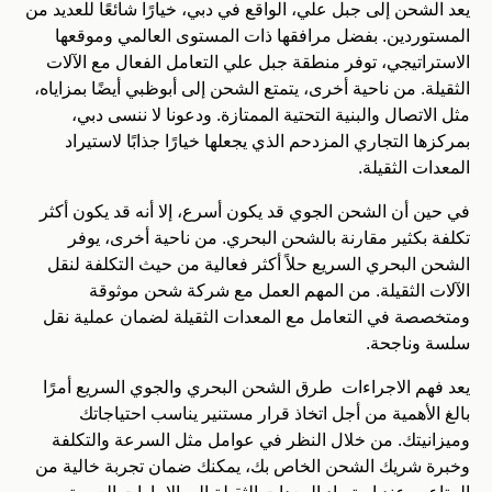
يعد الشحن إلى جبل علي، الواقع في دبي، خيارًا شائعًا للعديد من
المستوردين. بفضل مرافقها ذات المستوى العالمي وموقعها
الاستراتيجي، توفر منطقة جبل علي التعامل الفعال مع الآلات
الثقيلة. من ناحية أخرى، يتمتع الشحن إلى أبوظبي أيضًا بمزاياه،
مثل الاتصال والبنية التحتية الممتازة. ودعونا لا ننسى دبي،
بمركزها التجاري المزدحم الذي يجعلها خيارًا جذابًا لاستيراد
المعدات الثقيلة.
في حين أن الشحن الجوي قد يكون أسرع، إلا أنه قد يكون أكثر
تكلفة بكثير مقارنة بالشحن البحري. من ناحية أخرى، يوفر
الشحن البحري السريع حلاً أكثر فعالية من حيث التكلفة لنقل
الآلات الثقيلة. من المهم العمل مع شركة شحن موثوقة
ومتخصصة في التعامل مع المعدات الثقيلة لضمان عملية نقل
سلسة وناجحة.
يعد فهم الاجراءات طرق الشحن البحري والجوي السريع أمرًا
بالغ الأهمية من أجل اتخاذ قرار مستنير يناسب احتياجاتك
وميزانيتك. من خلال النظر في عوامل مثل السرعة والتكلفة
وخبرة شريك الشحن الخاص بك، يمكنك ضمان تجربة خالية من