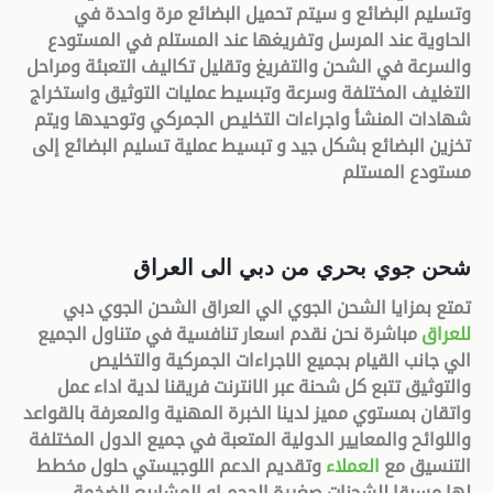
وتسليم البضائع و سيتم تحميل البضائع مرة واحدة في
الحاوية عند المرسل وتفريغها عند المستلم في المستودع
والسرعة في الشحن والتفريغ وتقليل تكاليف التعبئة ومراحل
التغليف المختلفة وسرعة وتبسيط عمليات التوثيق واستخراج
شهادات المنشأ واجراءات التخليص الجمركي وتوحيدها ويتم
تخزين البضائع بشكل جيد و تبسيط عملية تسليم البضائع إلى
مستودع المستلم
شحن جوي بحري من دبي الى العراق
تمتع بمزايا الشحن الجوي الي العراق الشحن الجوي دبي
للعراق
مباشرة نحن نقدم اسعار تنافسية في متناول الجميع
الي جانب القيام بجميع الاجراءات الجمركية والتخليص
والتوثيق تتبع كل شحنة عبر الانترنت فريقنا لدية اداء عمل
واتقان بمستوي مميز لدينا الخبرة المهنية والمعرفة بالقواعد
واللوائح والمعايير الدولية المتعبة في جميع الدول المختلفة
التنسيق مع
العملاء
وتقديم الدعم اللوجيستي حلول مخطط
لها مسبقا للشحنات صغيرة الحجم او المشاريع الضخمة