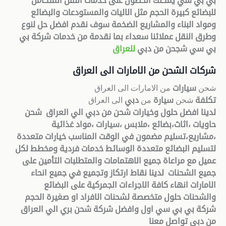
بي بي سي يمكنك الحصول على خدمات النقل المتكامل
للبضائع كبيرة الحجم مثل الاليات والمستودعات والبضائع
ومواد البناء والمشاريع الضخمة سوف نقدم افضل حل لنوع
وطرق النقل عملائنا سعداء بما نقدمة من خدمات شركة بي
بي سي شجحن من دبي
للعراق
شركات الشحن من الامارات الى العراق
شحن
سيارات
من الامارات الى العراق
تكلفة
شحن
سيارة
من
دبي
الى العراق
لدينا افضل حلول وخيارات شحن من دبي الي العراق شحن
حاويات ،اثاث،بضائع ،ملابس ،سيارات ،مواد غذائية
،مشاريع،تسليم مضمون في الوقت المناسب خيارات متعددة
لتسليم البضائع متعددة الوسائط خدمات فردية ومخطط لكل
عميل مع مراعاة جميع الاهتمامات والمتطلبات التأمين على
جميع الشحنات لدينا نقاط ارتكاز وتجميع في جميع انحاء
الامارات انهاء كافة الاجراءات الجمركية على البضائع
والشحنات حلول متخصصة لشحنات الافراد او صغيرة الحجم
شركة بي بي سي اول وافضل شركة شحن بري الي العراق
من دبي تواصل معنا