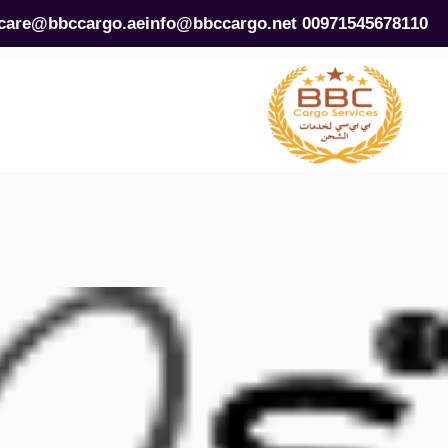
care@bbccargo.ae
info@bbccargo.net
00971545678110