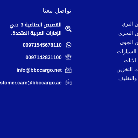
تواصل معنا
 البري
القصيص الصناعية 3 دبي
 البحري
الإمارات العربية المتحدة.
 الجوي
00971545678110
لسيارات
0097142831100
لاثاث
 التخزين
info@bbccargo.net
والتغليف
stomer.care@bbccargo.ae