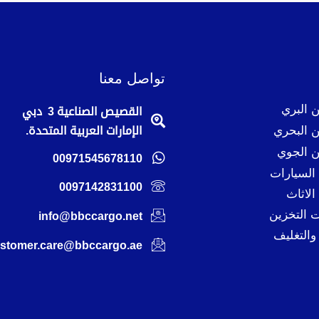
تواصل معنا
 البري
القصيص الصناعية 3 دبي
 البحري
الإمارات العربية المتحدة.
 الجوي
00971545678110
لسيارات
0097142831100
لاثاث
 التخزين
info@bbccargo.net
والتغليف
stomer.care@bbccargo.ae