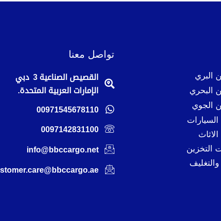
تواصل معنا
 البري
القصيص الصناعية 3 دبي
 البحري
الإمارات العربية المتحدة.
 الجوي
00971545678110
لسيارات
0097142831100
لاثاث
 التخزين
info@bbccargo.net
والتغليف
stomer.care@bbccargo.ae