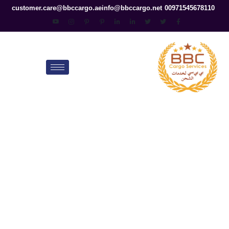
customer.care@bbccargo.ae
info@bbccargo.net
00971545678110