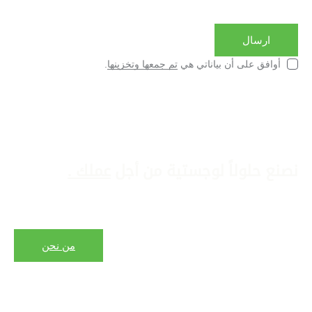
أوافق على أن بياناتي هي
تم جمعها وتخزينها
.
نصنع حلولاً لوجستية
من أجل
عملك
.
من نحن