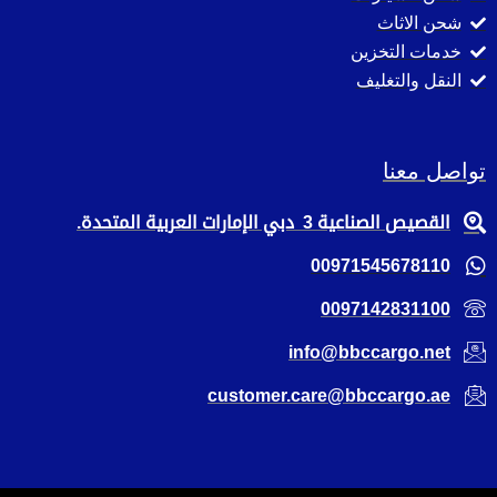
شحن الاثاث
خدمات التخزين
النقل والتغليف
تواصل معنا
القصيص الصناعية 3 دبي الإمارات العربية المتحدة.
00971545678110
0097142831100
info@bbccargo.net
customer.care@bbccargo.ae