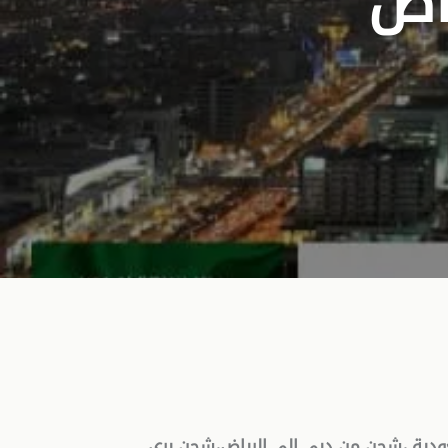
اض
دية ،شحن من دبي الي الرياض،شحن بري