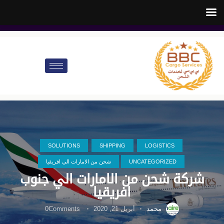
customer.care@bbccargo.ae
info@bbccargo.net
00971545678110
SOLUTIONS
SHIPPING
LOGISTICS
UNCATEGORIZED
شحن من الامارات الي افريقيا
شركة شحن من الامارات الي جنوب
افريقيا
محمد
أبريل 21, 2020
Comments
0